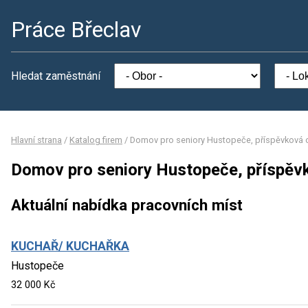
Práce Břeclav
Hledat zaměstnání
Hlavní strana
/
Katalog firem
/
Domov pro seniory Hustopeče, příspěvková 
Domov pro seniory Hustopeče, příspěv
Aktuální nabídka pracovních míst
KUCHAŘ/ KUCHAŘKA
Hustopeče
32 000 Kč