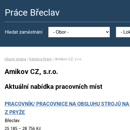
Práce Břeclav
Hledat zaměstnání
Hlavní strana
/
Katalog firem
/
Amikov CZ, s.r.o.
Amikov CZ, s.r.o.
Aktuální nabídka pracovních míst
PRACOVNÍK/ PRACOVNICE NA OBSLUHU STROJŮ NA
Z PRYŽE
Břeclav
25 185 – 28 756 Kč