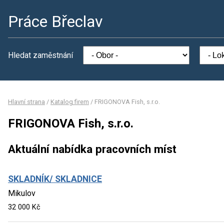
Práce Břeclav
Hledat zaměstnání
Hlavní strana
/
Katalog firem
/
FRIGONOVA Fish, s.r.o.
FRIGONOVA Fish, s.r.o.
Aktuální nabídka pracovních míst
SKLADNÍK/ SKLADNICE
Mikulov
32 000 Kč