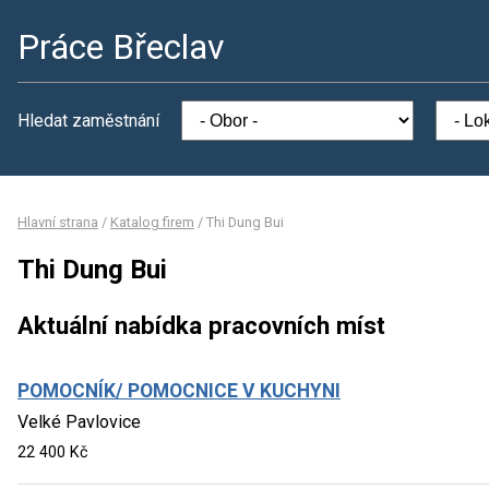
Práce Břeclav
Hledat zaměstnání
Hlavní strana
/
Katalog firem
/
Thi Dung Bui
Thi Dung Bui
Aktuální nabídka pracovních míst
POMOCNÍK/ POMOCNICE V KUCHYNI
Velké Pavlovice
22 400 Kč