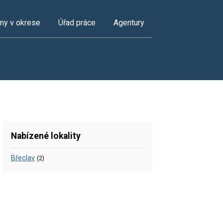
my v okrese
Úřad práce
Agentury
Nabízené lokality
Břeclav
(2)