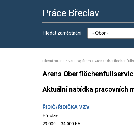
Práce Břeclav
Hledat zaměstnání
Hlavní strana
/
Katalog firem
/
Arens Oberflächenfullse
Arens Oberflächenfullservice
Aktuální nabídka pracovních m
ŘIDIČ/ŘIDIČKA VZV
Břeclav
29 000 – 34 000 Kč