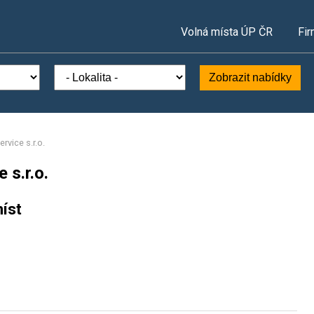
Volná místa ÚP ČR
Fir
Zobrazit nabídky
rvice s.r.o.
 s.r.o.
íst