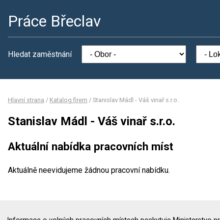
Práce Břeclav
Hledat zaměstnání
Hlavní strana
/
Katalog firem
/
Stanislav Mádl - Váš vinař s.r.o.
Stanislav Mádl - Váš vinař s.r.o.
Aktuální nabídka pracovních míst
Aktuálně neevidujeme žádnou pracovní nabídku.