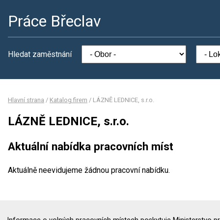
Práce Břeclav
Hledat zaměstnání
Hlavní strana
/
Katalog firem
/
LÁZNĚ LEDNICE, s.r.o.
LÁZNĚ LEDNICE, s.r.o.
Aktuální nabídka pracovních míst
Aktuálně neevidujeme žádnou pracovní nabídku.