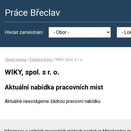
Práce Břeclav
Hledat zaměstnání
Hlavní strana
/
Katalog firem
/
WIKY, spol. s r. o.
WIKY, spol. s r. o.
Aktuální nabídka pracovních míst
Aktuálně neevidujeme žádnou pracovní nabídku.