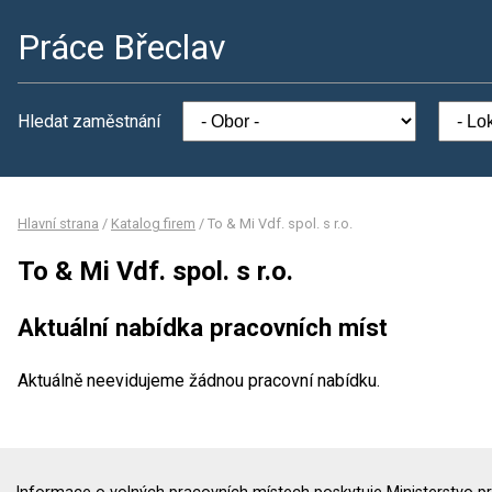
Práce Břeclav
Hledat zaměstnání
Hlavní strana
/
Katalog firem
/
To & Mi Vdf. spol. s r.o.
To & Mi Vdf. spol. s r.o.
Aktuální nabídka pracovních míst
Aktuálně neevidujeme žádnou pracovní nabídku.