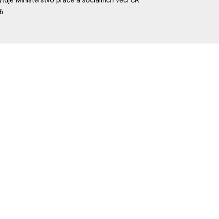
uje Ministerstvo práce a sociálních věcí ČR.
6.