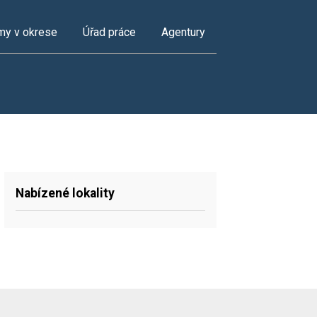
my v okrese
Úřad práce
Agentury
Nabízené lokality