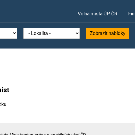
Volná místa ÚP ČR
Fir
Zobrazit nabídky
íst
dku.