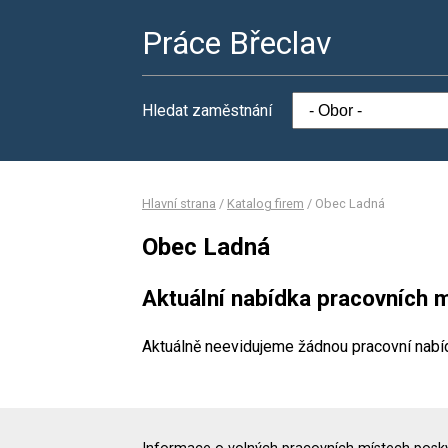
Práce Břeclav
Hledat zaměstnání
Hlavní strana
/
Katalog firem
/
Obec Ladná
Obec Ladná
Aktuální nabídka pracovních m
Aktuálně neevidujeme žádnou pracovní nabí