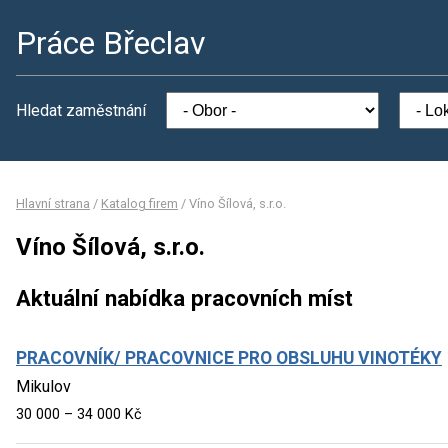
Práce Břeclav
Hledat zaměstnání
Hlavní strana
/
Katalog firem
/
Víno Šílová, s.r.o.
Víno Šílová, s.r.o.
Aktuální nabídka pracovních míst
PRACOVNÍK/ PRACOVNICE PRO OBSLUHU VINOTÉKY
Mikulov
30 000 – 34 000 Kč