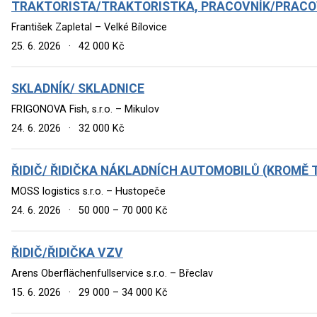
TRAKTORISTA/TRAKTORISTKA, PRACOVNÍK/PRACOV
František Zapletal – Velké Bílovice
25. 6. 2026
·
42 000 Kč
SKLADNÍK/ SKLADNICE
FRIGONOVA Fish, s.r.o. – Mikulov
24. 6. 2026
·
32 000 Kč
ŘIDIČ/ ŘIDIČKA NÁKLADNÍCH AUTOMOBILŮ (KROMĚ
MOSS logistics s.r.o. – Hustopeče
24. 6. 2026
·
50 000 – 70 000 Kč
ŘIDIČ/ŘIDIČKA VZV
Arens Oberflächenfullservice s.r.o. – Břeclav
15. 6. 2026
·
29 000 – 34 000 Kč