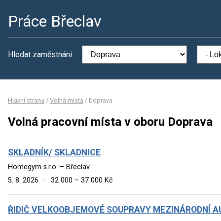
Práce Břeclav
Hledat zaměstnání
Hlavní strana
/
Volná místa
/
Doprava
Volná pracovní místa v oboru Doprava
SKLADNÍK/ SKLADNICE
Homegym s.r.o. – Břeclav
5. 8. 2026
·
32 000 – 37 000 Kč
ŘIDIČ VELKOOBJEMOVÉ SOUPRAVY MEZINÁRODNÍ 