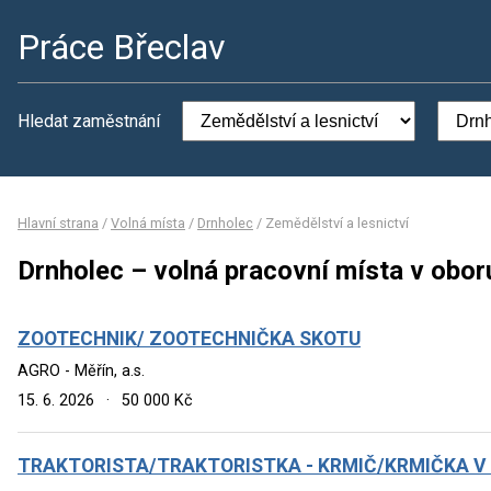
Práce Břeclav
Hledat zaměstnání
Hlavní strana
/
Volná místa
/
Drnholec
/
Zemědělství a lesnictví
Drnholec – volná pracovní místa v obor
ZOOTECHNIK/ ZOOTECHNIČKA SKOTU
AGRO - Měřín, a.s.
15. 6. 2026
·
50 000 Kč
TRAKTORISTA/TRAKTORISTKA - KRMIČ/KRMIČKA V