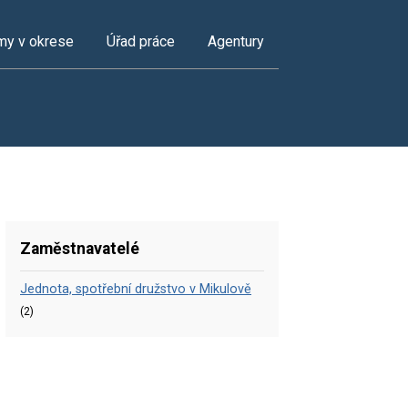
my v okrese
Úřad práce
Agentury
Zaměstnavatelé
Jednota, spotřební družstvo v Mikulově
(2)