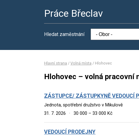
Práce Břeclav
Hledat zaměstnání
Hlavní strana
/
Volná místa
/
Hlohovec
Hlohovec – volná pracovní 
ZÁSTUPCE/ ZÁSTUPKYNĚ VEDOUCÍ 
Jednota, spotřební družstvo v Mikulově
31. 7. 2026
·
30 000 – 33 000 Kč
VEDOUCÍ PRODEJNY