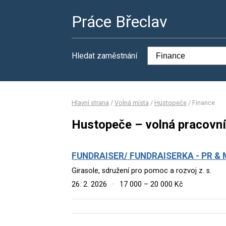
Práce Břeclav
Hledat zaměstnání
Hlavní strana
/
Volná místa
/
Hustopeče
/
Finance
Hustopeče – volná pracovní
FUNDRAISER/ FUNDRAISERKA - PR &
Girasole, sdružení pro pomoc a rozvoj z. s.
26. 2. 2026
·
17 000 – 20 000 Kč