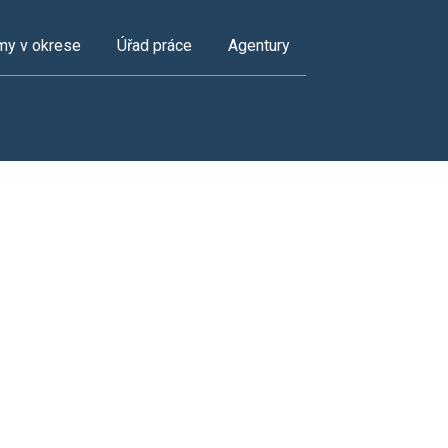
my v okrese
Úřad práce
Agentury