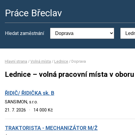
Práce Břeclav
Hledat zaměstnání
Hlavní strana
/
Volná místa
/
Lednice
/
Doprava
Lednice – volná pracovní místa v obor
ŘIDIČ/ ŘIDIČKA sk. B
SANSIMON, s.r.o.
21. 7. 2026
·
14 000 Kč
TRAKTORISTA - MECHANIZÁTOR M/Ž