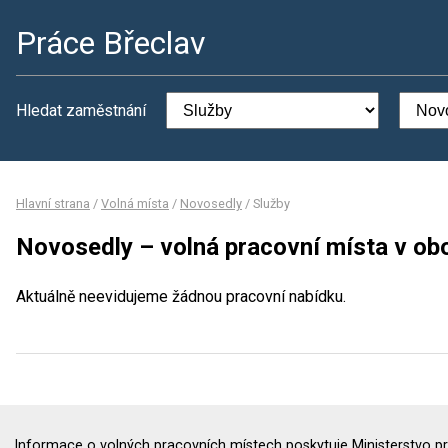
Práce Břeclav
Hledat zaměstnání
Hlavní strana
/
Volná místa
/
Novosedly
/
Služby
Novosedly – volná pracovní místa v ob
Aktuálně neevidujeme žádnou pracovní nabídku.
Informace o volných pracovních místech poskytuje Ministerstvo pr