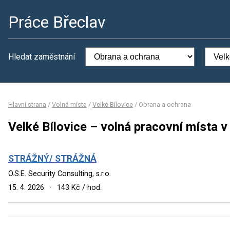
Práce Břeclav
Hledat zaměstnání
Hlavní strana
/
Volná místa
/
Velké Bílovice
/
Obrana a ochrana
Velké Bílovice – volná pracovní místa 
STRÁŽNÝ/ STRÁŽNÁ
O.S.E. Security Consulting, s.r.o.
15. 4. 2026
·
143 Kč / hod.