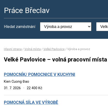
Práce Břeclav
Hledat zaměstnání
Hlavní strana
/
Volná místa
/
Velké Pavlovice
/
Výroba a provoz
Velké Pavlovice – volná pracovní místa
POMOCNÍK/ POMOCNICE V KUCHYNI
Kien Cuong Đao
31. 7. 2026
·
22 400 Kč
POMOCNÁ SÍLA VE VÝROBĚ