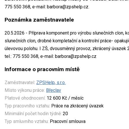
775 550 368, e-mail: barbora@zpshelp.cz.
Poznámka zaměstnavatele
20.5.2026 - Příprava komponent pro výrobu slunečních clon, ko
slunečních clon, drobné kompletační a kontrolní práce- opakují
úlevovou polohu. I ZŠ, dvousměnný provoz, zkrácený úvazek 
tel.: 775 550 368, e-mail: barbora@zpshelp.cz
Informace o pracovním místě
Zaměstnavatel:
ZPSHelp, s.r.o.
Místo výkonu práce:
Břeclav
Platové ohodnocení:
12 600 Kč / měsíc
Typ pracovního vztahu:
Práce na zkrácený úvazek
Minimální počet hodin týdně:
20
Typ smluvního vztahu:
Pracovní smlouva