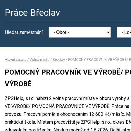
Práce Břeclav
Hledat zaměstnání
Hlavní strana
/
Volná místa
/
Břeclav
/
POMOCNÝ PRACOVNÍK VE VÝROBĚ/ 
POMOCNÝ PRACOVNÍK VE VÝROBĚ/ 
VÝROBĚ
ZPSHelp, s.r.o. nabízí 2 volná pracovní místa v oboru výro
VE VÝROBĚ/ POMOCNÁ PRACOVNICE VE VÝROBĚ. Práce na z
provozu. Pracovní poměr s ohodnocením 12 600 Kč/měsíc. Min
praktická škola. Místem pracoviště je ZPSHelp, s.r.o., okres B
zdravotním postižením. Nástup možný od 1.6.2026. Další infor