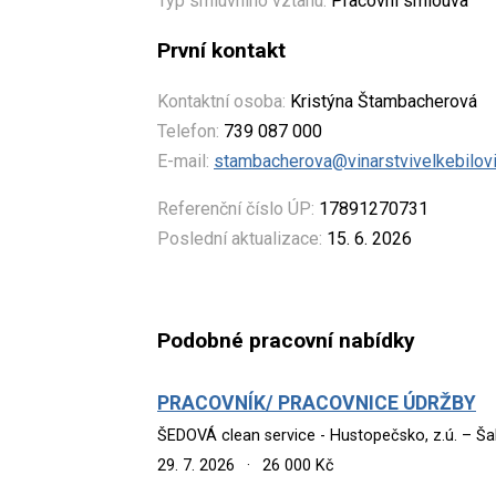
Typ smluvního vztahu:
Pracovní smlouva
První kontakt
Kontaktní osoba:
Kristýna Štambacherová
Telefon:
739 087 000
E-mail:
stambacherova@vinarstvivelkebilov
Referenční číslo ÚP:
17891270731
Poslední aktualizace:
15. 6. 2026
Podobné pracovní nabídky
PRACOVNÍK/ PRACOVNICE ÚDRŽBY
ŠEDOVÁ clean service - Hustopečsko, z.ú. – Ša
29. 7. 2026
·
26 000 Kč