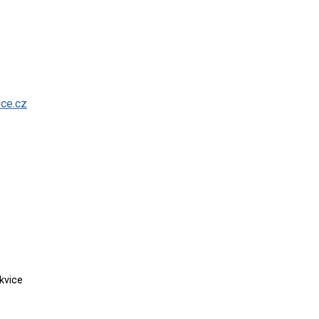
ice.cz
kvice