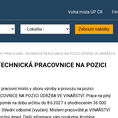
Volná místa ÚP ČR
Fir
Zobrazit nabídky
KÝ PRACOVNÍK/ TECHNICKÁ PRACOVNICE NA POZICI ÚDRŽBA VE VINAŘSTVÍ
TECHNICKÁ PRACOVNICE NA POZICI
é pracovní místo v oboru výroby a provozu na pozici
VNICE NA POZICI ÚDRŽBA VE VINAŘSTVÍ. Práce na plný
poměr na dobu určitou do 8.6.2027 s ohodnocením 36 000
e Střední odborné (vyučen). Místem pracoviště je VINAŘSTVÍ
p možný ihned. Další informace vám poskytne Kristýna