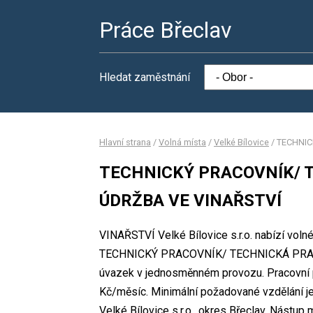
Práce Břeclav
Hledat zaměstnání
Hlavní strana
/
Volná místa
/
Velké Bílovice
/
TECHNIC
TECHNICKÝ PRACOVNÍK/ 
ÚDRŽBA VE VINAŘSTVÍ
VINAŘSTVÍ Velké Bílovice s.r.o. nabízí voln
TECHNICKÝ PRACOVNÍK/ TECHNICKÁ PRACO
úvazek v jednosměnném provozu. Pracovní 
Kč/měsíc. Minimální požadované vzdělání j
Velké Bílovice s.r.o., okres Břeclav. Nástu