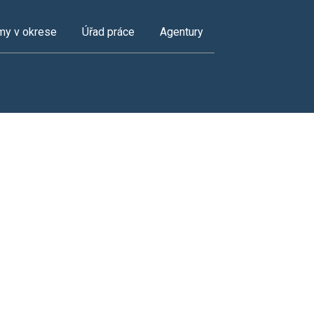
my v okrese
Úřad práce
Agentury