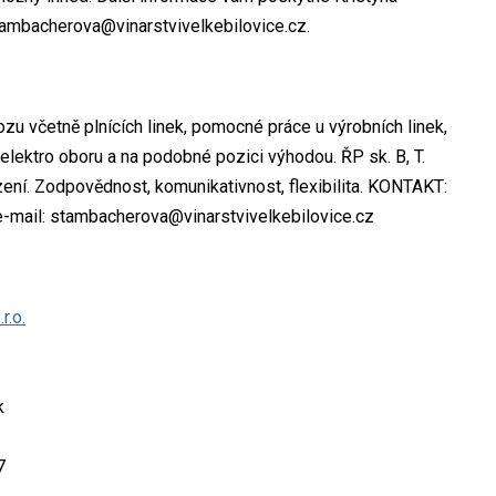
stambacherova@vinarstvivelkebilovice.cz.
ozu včetně plnících linek, pomocné práce u výrobních linek,
elektro oboru a na podobné pozici výhodou. ŘP sk. B, T.
ní. Zodpovědnost, komunikativnost, flexibilita. KONTAKT:
 e-mail: stambacherova@vinarstvivelkebilovice.cz
r.o.
k
7