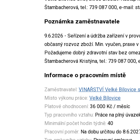
Štambacherová, tel.: 739 087 000, e-mail: 
Poznámka zaměstnavatele
9.6.2026 - Seřízení a údržba zařízení v prov
občasný rozvoz zboží. Min. vyučen, praxe v 
Požadujeme dobrý zdravotní stav bez omeze
Štambacherová Kristýna, tel.: 739 087 000,
Informace o pracovním místě
Zaměstnavatel:
VINAŘSTVÍ Velké Bílovice s.
Místo výkonu práce:
Velké Bílovice
Platové ohodnocení:
36 000 Kč / měsíc
Typ pracovního vztahu:
Práce na plný úvaze
Minimální počet hodin týdně:
40
Pracovní poměr:
Na dobu určitou do 8.6.202