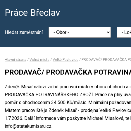
Práce Břeclav
Hledat zaměstnání
Hlavní strana
/
Volná místa
/
Velké Pavlovice
/
PRODAVAČ/ PRODAVAČKA P
PRODAVAČ/ PRODAVAČKA POTRAVIN
Zdeněk Misař nabízí volné pracovní místo v oboru obchodu a
PRODAVAČKA POTRAVINÁŘSKÉHO ZBOŽÍ. Práce na plný úvaze
poměr s ohodnocením 34 500 Kč/měsíc. Minimální požadované 
Místem pracoviště je Zdeněk Misař - prodejna Velké Pavlovic
1.7.2026. Další informace vám poskytne Michael Misařová, tel
info@statekumisaru.cz.