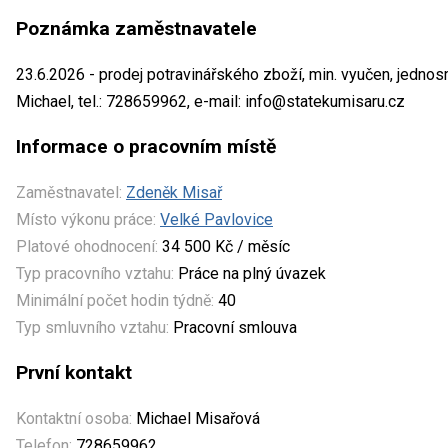
Poznámka zaměstnavatele
23.6.2026 - prodej potravinářského zboží, min. vyučen, jed
Michael, tel.: 728659962, e-mail: info@statekumisaru.cz
Informace o pracovním místě
Zaměstnavatel:
Zdeněk Misař
Místo výkonu práce:
Velké Pavlovice
Platové ohodnocení:
34 500 Kč / měsíc
Typ pracovního vztahu:
Práce na plný úvazek
Minimální počet hodin týdně:
40
Typ smluvního vztahu:
Pracovní smlouva
První kontakt
Kontaktní osoba:
Michael Misařová
Telefon:
728659962