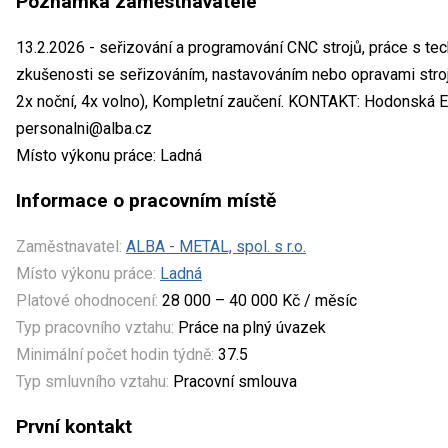
Poznámka zaměstnavatele
13.2.2026 - seřizování a programování CNC strojů, práce s tec
zkušenosti se seřizováním, nastavováním nebo opravami stroj
2x noční, 4x volno), Kompletní zaučení. KONTAKT: Hodonská Eva
personalni@alba.cz
Místo výkonu práce: Ladná
Informace o pracovním místě
Zaměstnavatel:
ALBA - METAL, spol. s r.o.
Místo výkonu práce:
Ladná
Platové ohodnocení:
28 000 – 40 000 Kč / měsíc
Typ pracovního vztahu:
Práce na plný úvazek
Minimální počet hodin týdně:
37.5
Typ smluvního vztahu:
Pracovní smlouva
První kontakt