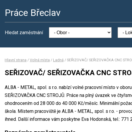
Práce Břeclav
Hledat zaměstnání
Hlavní strana
/
Volná místa
/
Ladná
/
SEŘIZOVAČ/ SEŘIZOVAČKA CNC STR
SEŘIZOVAČ/ SEŘIZOVAČKA CNC STR
ALBA - METAL, spol. s r.o. nabízí volné pracovní místo v obo
SEŘIZOVAČKA CNC STROJŮ. Práce na plný úvazek ve čtyřsmě
ohodnocením od 28 000 do 40 000 Kč/měsíc. Minimální požado
škola. Místem pracoviště je ALBA - METAL, spol. s r.o. - prov
ihned. Další informace vám poskytne Eva Hodonská, tel.: 771 