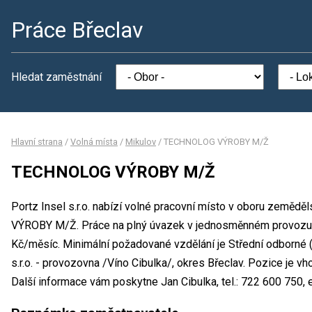
Práce Břeclav
Hledat zaměstnání
Hlavní strana
/
Volná místa
/
Mikulov
/
TECHNOLOG VÝROBY M/Ž
TECHNOLOG VÝROBY M/Ž
Portz Insel s.r.o. nabízí volné pracovní místo v oboru zemědě
VÝROBY M/Ž. Práce na plný úvazek v jednosměnném provozu
Kč/měsíc. Minimální požadované vzdělání je Střední odborné (
s.r.o. - provozovna /Víno Cibulka/, okres Břeclav. Pozice je v
Další informace vám poskytne Jan Cibulka, tel.: 722 600 750, e