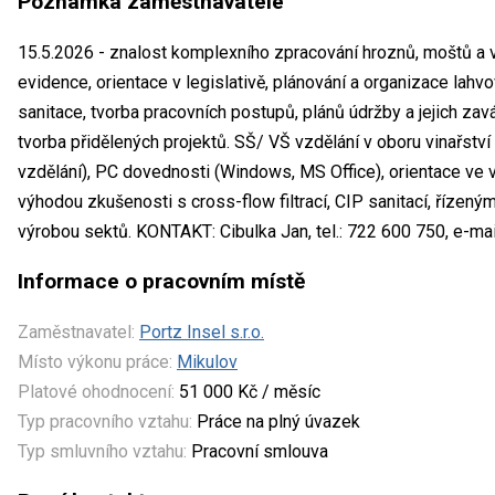
Poznámka zaměstnavatele
15.5.2026 - znalost komplexního zpracování hroznů, moštů a 
evidence, orientace v legislativě, plánování a organizace lahvo
sanitace, tvorba pracovních postupů, plánů údržby a jejich zav
tvorba přidělených projektů. SŠ/ VŠ vzdělání v oboru vinařství
vzdělání), PC dovednosti (Windows, MS Office), orientace ve vin
výhodou zkušenosti s cross-flow filtrací, CIP sanitací, řízen
výrobou sektů. KONTAKT: Cibulka Jan, tel.: 722 600 750, e-mai
Informace o pracovním místě
Zaměstnavatel:
Portz Insel s.r.o.
Místo výkonu práce:
Mikulov
Platové ohodnocení:
51 000 Kč / měsíc
Typ pracovního vztahu:
Práce na plný úvazek
Typ smluvního vztahu:
Pracovní smlouva