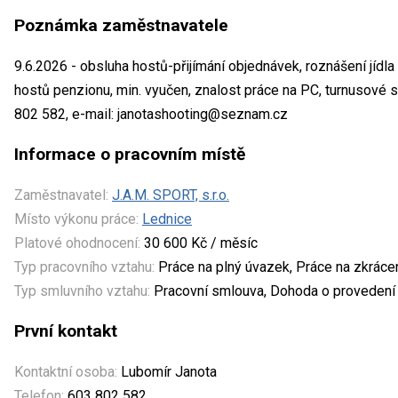
Poznámka zaměstnavatele
9.6.2026 - obsluha hostů-přijímání objednávek, roznášení jídla 
hostů penzionu, min. vyučen, znalost práce na PC, turnusové s
802 582, e-mail: janotashooting@seznam.cz
Informace o pracovním místě
Zaměstnavatel:
J.A.M. SPORT, s.r.o.
Místo výkonu práce:
Lednice
Platové ohodnocení:
30 600 Kč / měsíc
Typ pracovního vztahu:
Práce na plný úvazek, Práce na zkrác
Typ smluvního vztahu:
Pracovní smlouva, Dohoda o provedení 
První kontakt
Kontaktní osoba:
Lubomír Janota
Telefon:
603 802 582