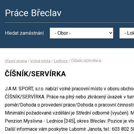
Práce Břeclav
Hledat zaměstnání
Hlavní strana
/
Volná místa
/
Lednice
/
ČÍŠNÍK/SERVÍRKA
ČÍŠNÍK/SERVÍRKA
J.A.M. SPORT, s.r.o. nabízí volné pracovní místo v oboru obcho
ČÍŠNÍK/SERVÍRKA. Práce na plný nebo zkrácený úvazek v tur
poměr/Dohoda o provedení práce/Dohoda o pracovní činnost
Minimální požadované vzdělání je Střední odborné (vyučen). Mí
Penzion Myslivna - Lednice [345], okres Břeclav. Pozice je v
Další informace vám poskytne Lubomír Janota, tel.: 603 802 