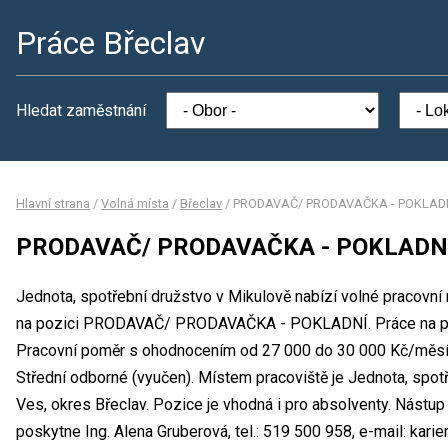
Práce Břeclav
Hledat zaměstnání
Hlavní strana
/
Volná místa
/
Břeclav
/
PRODAVAČ/ PRODAVAČKA - POKLAD
PRODAVAČ/ PRODAVAČKA - POKLADN
Jednota, spotřební družstvo v Mikulově nabízí volné pracovní
na pozici PRODAVAČ/ PRODAVAČKA - POKLADNÍ. Práce na p
Pracovní poměr s ohodnocením od 27 000 do 30 000 Kč/měsíc
Střední odborné (vyučen). Místem pracoviště je Jednota, spotř
Ves, okres Břeclav. Pozice je vhodná i pro absolventy. Nástu
poskytne Ing. Alena Gruberová, tel.: 519 500 958, e-mail: kari