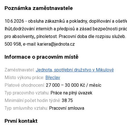
Poznámka zaměstnavatele
10.6.2026 - obsluha zákazníků a pokladny, doplňování a ošetře
lhůt,dodržování interních a předpisů a zásad bezpečnosti prác
pro absolventy,, plnoletost. Pracovní doba dle rozpisu služeb.
500 958, e-mail: kariera@jednota.cz
Informace o pracovním místě
Zaměstnavatel:
Jednota, spotřební družstvo v Mikulově
Místo výkonu práce:
Břeclav
Platové ohodnocení:
27 000 – 30 000 Kč / měsíc
Typ pracovního vztahu:
Práce na plný úvazek
Minimální počet hodin týdně:
38.75
Typ smluvního vztahu:
Pracovní smlouva
První kontakt