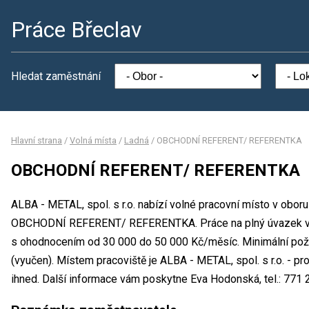
Práce Břeclav
Hledat zaměstnání
Hlavní strana
/
Volná místa
/
Ladná
/
OBCHODNÍ REFERENT/ REFERENTKA
OBCHODNÍ REFERENT/ REFERENTKA
ALBA - METAL, spol. s r.o. nabízí volné pracovní místo v obor
OBCHODNÍ REFERENT/ REFERENTKA. Práce na plný úvazek v
s ohodnocením od 30 000 do 50 000 Kč/měsíc. Minimální poža
(vyučen). Místem pracoviště je ALBA - METAL, spol. s r.o. - p
ihned. Další informace vám poskytne Eva Hodonská, tel.: 771 