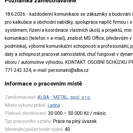
Poznámka zaměstnavatele
18.6.2026 - každodenní komunikace se zákazníky a budování 
pro kalkulace a obchodní nabídky, spolupráce napříč firmou i s 
systémem, řízení a koordinace vlastních úkolů a projektů, mi
komunikaci (telefon + e-mail), znalost MS Office, především v
podmínka), výborné komunikační schopnosti a profesionální, př
daty a schopnost pracovat samostatně, chuť fungovat v dynam
oboru / automotive výhodou. KONTAKT: OSOBNÍ SCHŮZKU P
771 242 324, e-mail: personalni@alba.cz
Informace o pracovním místě
Zaměstnavatel:
ALBA - METAL, spol. s r.o.
Místo výkonu práce:
Ladná
Platové ohodnocení:
30 000 – 50 000 Kč / měsíc
Typ pracovního vztahu:
Práce na plný úvazek
Minimální počet hodin týdně:
40