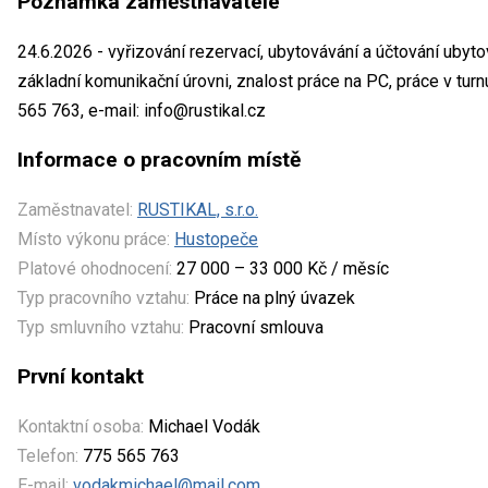
Poznámka zaměstnavatele
24.6.2026 - vyřizování rezervací, ubytovávání a účtování ubyt
základní komunikační úrovni, znalost práce na PC, práce v tur
565 763, e-mail: info@rustikal.cz
Informace o pracovním místě
Zaměstnavatel:
RUSTIKAL, s.r.o.
Místo výkonu práce:
Hustopeče
Platové ohodnocení:
27 000 – 33 000 Kč / měsíc
Typ pracovního vztahu:
Práce na plný úvazek
Typ smluvního vztahu:
Pracovní smlouva
První kontakt
Kontaktní osoba:
Michael Vodák
Telefon:
775 565 763
E-mail:
vodakmichael@mail.com