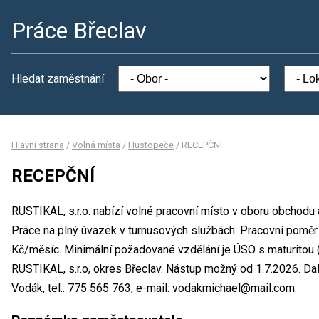
Práce Břeclav
Hledat zaměstnání
Hlavní strana
/
Volná místa
/
Hustopeče
/
RECEPČNÍ
RECEPČNÍ
RUSTIKAL, s.r.o. nabízí volné pracovní místo v oboru obchodu
Práce na plný úvazek v turnusových službách. Pracovní pomě
Kč/měsíc. Minimální požadované vzdělání je ÚSO s maturitou (
RUSTIKAL, s.r.o, okres Břeclav. Nástup možný od 1.7.2026. D
Vodák, tel.: 775 565 763, e-mail: vodakmichael@mail.com.